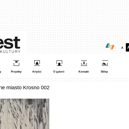
A
y
Projekty
Artyści
O galerii
Kontakt
Sklep
ne miasto Krosno 002