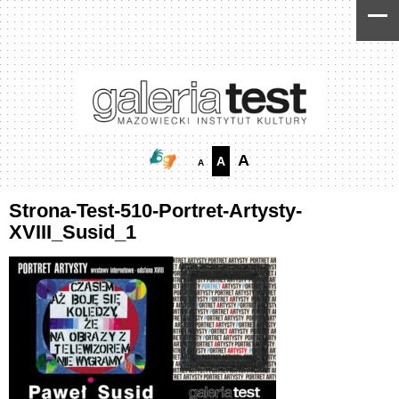
Skip
Skip
to
to
Content
navigation
A
A
A
Strona-Test-510-Portret-Artysty-
XVIII_Susid_1