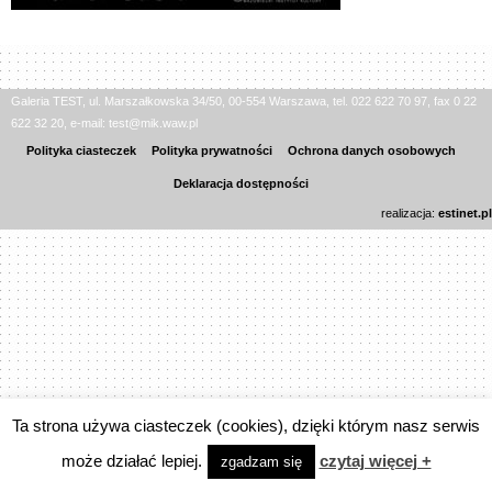
Galeria TEST, ul. Marszałkowska 34/50, 00-554 Warszawa, tel. 022 622 70 97, fax 0 22
622 32 20, e-mail: test@mik.waw.pl
Polityka ciasteczek
Polityka prywatności
Ochrona danych osobowych
Deklaracja dostępności
realizacja:
estinet.pl
Ta strona używa ciasteczek (cookies), dzięki którym nasz serwis
może działać lepiej.
czytaj więcej +
zgadzam się