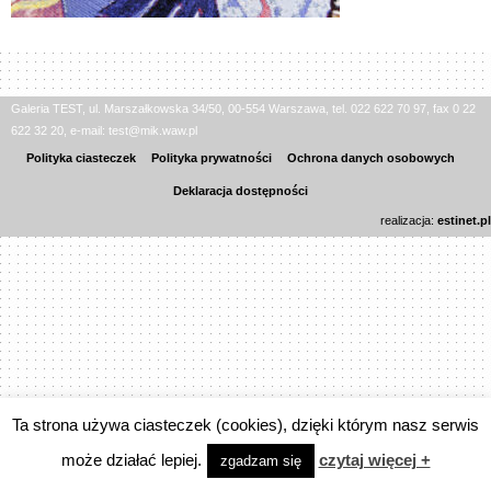
Galeria TEST, ul. Marszałkowska 34/50, 00-554 Warszawa, tel. 022 622 70 97, fax 0 22
622 32 20, e-mail: test@mik.waw.pl
Polityka ciasteczek
Polityka prywatności
Ochrona danych osobowych
Deklaracja dostępności
realizacja:
estinet.pl
Ta strona używa ciasteczek (cookies), dzięki którym nasz serwis
może działać lepiej.
czytaj więcej +
zgadzam się