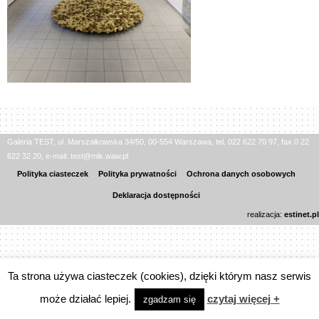
Galeria TEST, ul. Marszałkowska 34/50, 00-554 Warszawa, tel. 022 622 70 97, fax 0 22
622 32 20, e-mail: test@mik.waw.pl
Polityka ciasteczek
Polityka prywatności
Ochrona danych osobowych
Deklaracja dostępności
realizacja:
estinet.pl
Ta strona używa ciasteczek (cookies), dzięki którym nasz serwis
może działać lepiej.
czytaj więcej +
zgadzam się