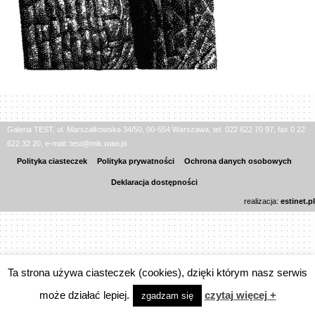
Galeria TEST, ul. Marszałkowska 34/50, 00-554 Warszawa, tel. 022 622 70 97, fax 0 22
622 32 20, e-mail: test@mik.waw.pl
Polityka ciasteczek
Polityka prywatności
Ochrona danych osobowych
Deklaracja dostępności
realizacja:
estinet.pl
Ta strona używa ciasteczek (cookies), dzięki którym nasz serwis
może działać lepiej.
czytaj więcej +
zgadzam się