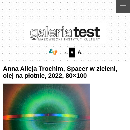
Skip
Skip
to
to
Content
navigation
A
A
A
Anna Alicja Trochim, Spacer w zieleni,
olej na płotnie, 2022, 80×100