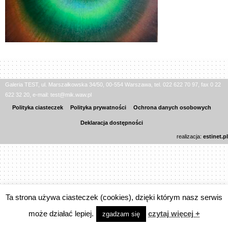
Galeria TEST, ul. Marszałkowska 34/50, 00-554 Warszawa, tel. 022 622 70 97, fax 0 22
622 32 20, e-mail: test@mik.waw.pl
Polityka ciasteczek
Polityka prywatności
Ochrona danych osobowych
Deklaracja dostępności
realizacja:
estinet.pl
Ta strona używa ciasteczek (cookies), dzięki którym nasz serwis
może działać lepiej.
czytaj więcej +
zgadzam się